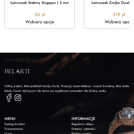
Łańcuszek Srebrny Singapur | 2 mm
Łańcuszek Żmijka Owalna
53
zł
319
zł
Wybierz opcje
Wybierz opcje
Odkryj piękno, które podkreśli każdą chwilę. Przejrzyj nasze kolekcje i znajdź biżuterię, która doda
blasku Twoim stylizacjom lub stanie się wyjątkowym prezentem dla bliskiej osoby.
MENU
INFORMACJE
Katalog biżuterii
Regulamin sklepu
Grawerowanie
Dostawy i płatności
O nas
Polityka zwrotów