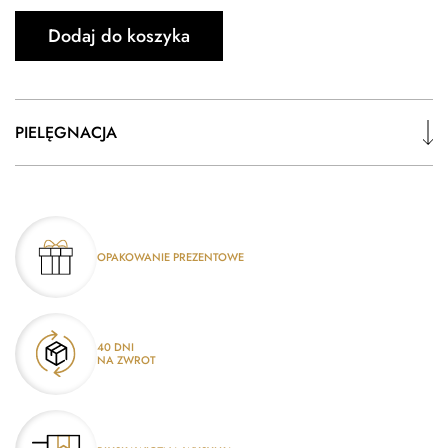
ilość
Dodaj do koszyka
Łańcuszek
Srebrny
Owalna
Żmijka
PIELĘGNACJA
|
2.5
mm
OPAKOWANIE PREZENTOWE
40 DNI
NA ZWROT