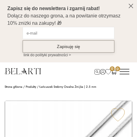
0
0
Strona główna
/
Produkty
/
Łańcuszek Srebrny Owalna Żmijka | 2.5 mm