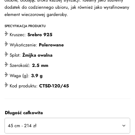
osobie, dodając uroku każdej stylizacji. Idealny jako subtelny
dodatek do codziennego ubioru, jak również jako wyrafinowany
element wieczorowej garderoby.
SPECYFIKACJA PRODUKTU
Kruszec:
Srebro 925
Wykończenie:
Polerowane
Splot:
Żmijka owalna
Szerokość:
2.5 mm
Waga (g):
3.9 g
Kod produktu:
CTSD-120/45
Długość całkowita