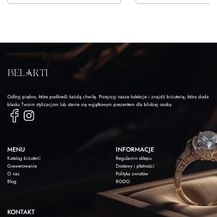
Odkryj piękno, które podkreśli każdą chwilę. Przejrzyj nasze kolekcje i znajdź biżuterię, która doda
blasku Twoim stylizacjom lub stanie się wyjątkowym prezentem dla bliskiej osoby.
MENU
INFORMACJE
Katalog biżuterii
Regulamin sklepu
Grawerowanie
Dostawy i płatności
O nas
Polityka zwrotów
Blog
RODO
KONTAKT