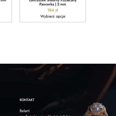
5 mm
Łańcuszek Srebrny Pozłacany
Łańcuszek
Pancerka | 2 mm
184
zł
Wybierz opcje
W
KONTAKT
Belarti