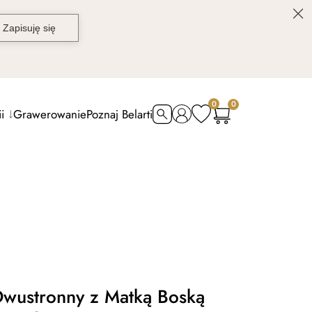
0
0
i
Grawerowanie
Poznaj Belarti
Dwustronny z Matką Boską