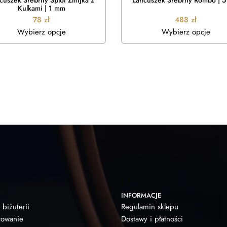
cuszek Srebrny Splot Żmijka z
Łańcuszek Srebrny Rombo | 
Kulkami | 1 mm
78
zł
488
zł
Wybierz opcje
Wybierz opcje
INFORMACJE
 biżuterii
Regulamin sklepu
owanie
Dostawy i płatności