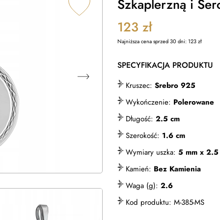
Szkaplerzną i Ser
123
zł
Najniższa cena sprzed 30 dni:
123
zł
SPECYFIKACJA PRODUKTU
Kruszec:
Srebro 925
Wykończenie:
Polerowane
Długość:
2.5 cm
Szerokość:
1.6 cm
Wymiary uszka:
5 mm x 2.
Kamień:
Bez Kamienia
Waga (g):
2.6
Kod produktu:
M-385-MS