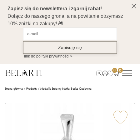
0
0
Strona główna
/
Produkty
/
Medalik Srebrny Matka Boska Cudowna