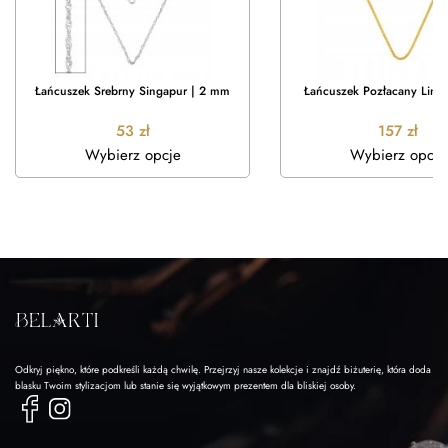
Łańcuszek Srebrny Singapur | 2 mm
Łańcuszek Pozłacany Link
53
zł
157
zł
Wybierz opcje
Wybierz opcje
Odkryj piękno, które podkreśli każdą chwilę. Przejrzyj nasze kolekcje i znajdź biżuterię, która doda
blasku Twoim stylizacjom lub stanie się wyjątkowym prezentem dla bliskiej osoby.