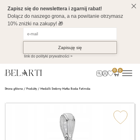
0
0
Strona główna
/
Produkty
/
Medalik Srebrny Matka Boska Fatimska