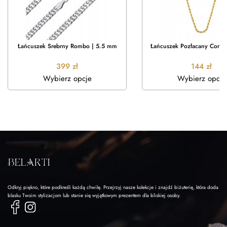
Łańcuszek Srebrny Rombo | 5.5 mm
Łańcuszek Pozłacany Corda
399
zł
144
zł
Wybierz opcje
Wybierz opcje
Odkryj piękno, które podkreśli każdą chwilę. Przejrzyj nasze kolekcje i znajdź biżuterię, która doda
blasku Twoim stylizacjom lub stanie się wyjątkowym prezentem dla bliskiej osoby.