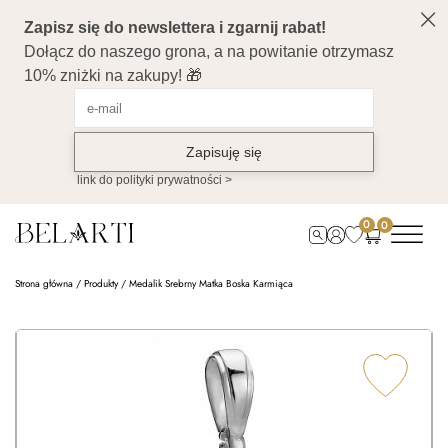
0
0
Strona główna
/
Produkty
/
Medalik Srebrny Matka Boska Karmiąca