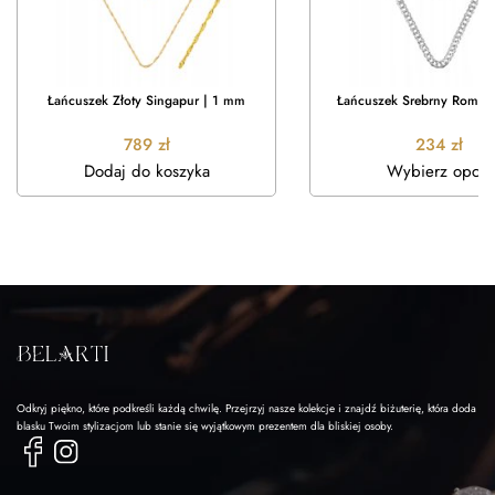
Łańcuszek Złoty Singapur | 1 mm
Łańcuszek Srebrny Rombo
789
zł
234
zł
Dodaj do koszyka
Wybierz opcje
Odkryj piękno, które podkreśli każdą chwilę. Przejrzyj nasze kolekcje i znajdź biżuterię, która doda
blasku Twoim stylizacjom lub stanie się wyjątkowym prezentem dla bliskiej osoby.