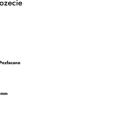
Rozecie
Pozłacane
 mm