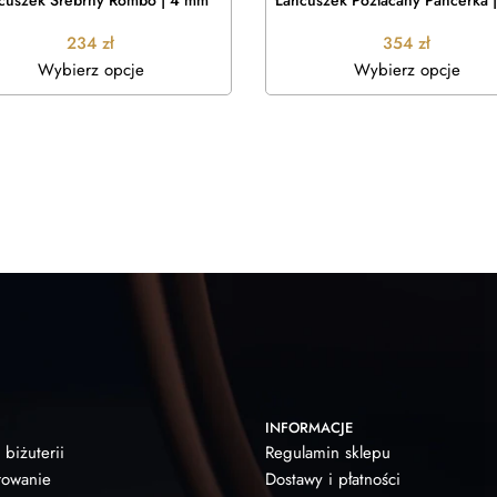
cuszek Srebrny Rombo | 4 mm
Łańcuszek Pozłacany Pancerka 
234
zł
354
zł
Wybierz opcje
Wybierz opcje
INFORMACJE
 biżuterii
Regulamin sklepu
owanie
Dostawy i płatności