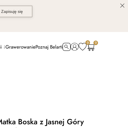
0
0
i
Grawerowanie
Poznaj Belarti
atka Boska z Jasnej Góry