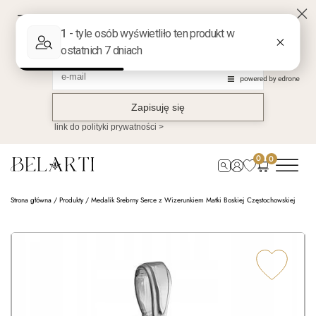
0
0
Strona główna
/
Produkty
/
Medalik Srebrny Serce z Wizerunkiem Matki Boskiej Częstochowskiej