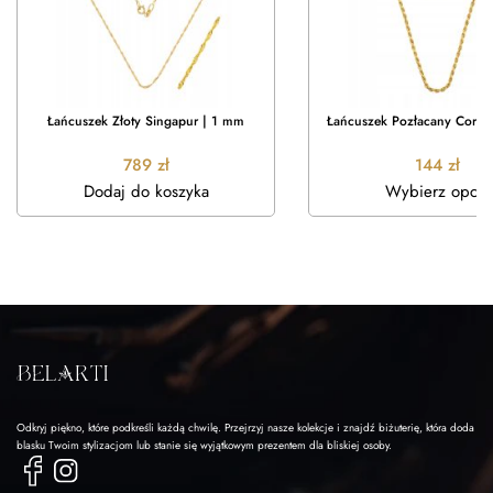
Łańcuszek Złoty Singapur | 1 mm
Łańcuszek Pozłacany Corda
789
zł
144
zł
Dodaj do koszyka
Wybierz opcje
Odkryj piękno, które podkreśli każdą chwilę. Przejrzyj nasze kolekcje i znajdź biżuterię, która doda
blasku Twoim stylizacjom lub stanie się wyjątkowym prezentem dla bliskiej osoby.