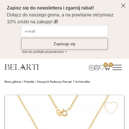
0
0
Strona główna
/
Produkty
/
Naszyjnik Pozłacany Pieczęć 7 Archaniołów