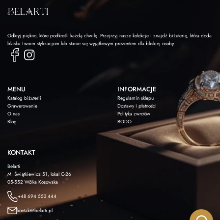
Odkryj piękno, które podkreśli każdą chwilę. Przejrzyj nasze kolekcje i znajdź biżuterię, która doda
blasku Twoim stylizacjom lub stanie się wyjątkowym prezentem dla bliskiej osoby.
MENU
INFORMACJE
Katalog biżuterii
Regulamin sklepu
Grawerowanie
Dostawy i płatności
O nas
Polityka zwrotów
Blog
RODO
KONTAKT
Belarti
M. Świątkiewicz 51, lokal C-26
05-552 Wólka Kosowska
+48 694 553 444
kontakt@belarti.pl