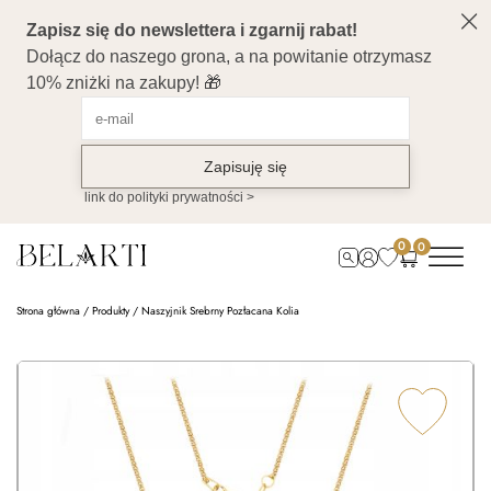
0
0
Strona główna
/
Produkty
/
Naszyjnik Srebrny Pozłacana Kolia