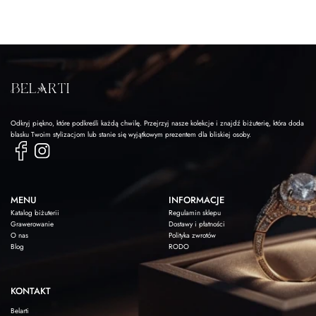
Odkryj piękno, które podkreśli każdą chwilę. Przejrzyj nasze kolekcje i znajdź biżuterię, która doda
blasku Twoim stylizacjom lub stanie się wyjątkowym prezentem dla bliskiej osoby.
MENU
INFORMACJE
Katalog biżuterii
Regulamin sklepu
Grawerowanie
Dostawy i płatności
O nas
Polityka zwrotów
Blog
RODO
KONTAKT
Belarti