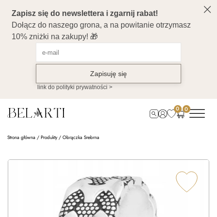
0
0
Strona główna
/
Produkty
/
Obrączka Srebrna