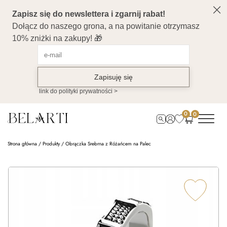
0
0
Strona główna
/
Produkty
/
Obrączka Srebrna z Różańcem na Palec