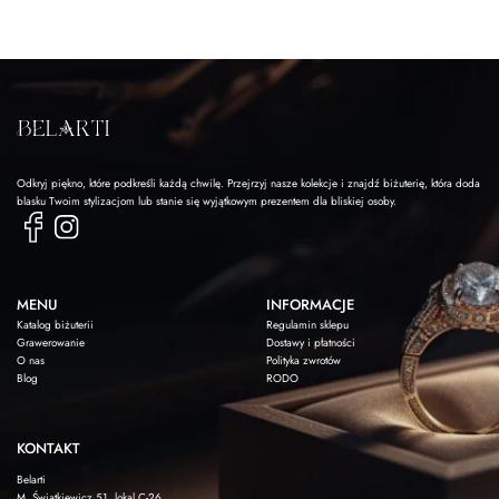
Odkryj piękno, które podkreśli każdą chwilę. Przejrzyj nasze kolekcje i znajdź biżuterię, która doda
blasku Twoim stylizacjom lub stanie się wyjątkowym prezentem dla bliskiej osoby.
MENU
INFORMACJE
Katalog biżuterii
Regulamin sklepu
Grawerowanie
Dostawy i płatności
O nas
Polityka zwrotów
Blog
RODO
KONTAKT
Belarti
M. Świątkiewicz 51, lokal C-26