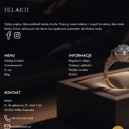
Odkryj piękno, które podkreśli każdą chwilę. Przejrzyj nasze kolekcje i znajdź biżuterię, która doda
blasku Twoim stylizacjom lub stanie się wyjątkowym prezentem dla bliskiej osoby.
MENU
INFORMACJE
Katalog biżuterii
Regulamin sklepu
Grawerowanie
Dostawy i płatności
O nas
Polityka zwrotów
Blog
RODO
KONTAKT
Belarti
M. Świątkiewicz 51, lokal C-26
05-552 Wólka Kosowska
+48 694 553 444
kontakt@belarti.pl