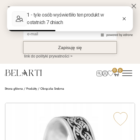
0
0
Strona główna
/
Produkty
/
Obrączka Srebrna