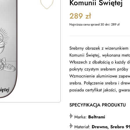
Komunii Świętej
289
zł
Najniższa cena sprzed 30 dni:
289
zł
Srebrny obrazek z wizerunkiem 
Komunii Świętej, wykonana met
Włoszech z dbałością o każdy d
pokryty czystym srebrem próby 
Wzmocnienie aluminiowe zapewni
srebra. Połączenie srebra i dre
posiada certyfikat jakości, gwar
SPECYFIKACJA PRODUKTU
Marka:
Beltrami
Materiał:
Drewno, Srebro 9