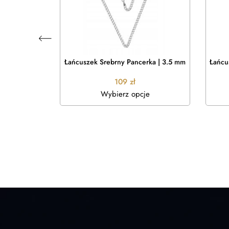
apur | 3 mm
Łańcuszek Srebrny Pancerka | 3.5 mm
Łańcu
109
zł
je
Wybierz opcje