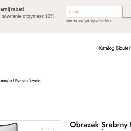
Katalog Biżuteri
miątka I Komunii Świętej
Obrazek Srebrny 