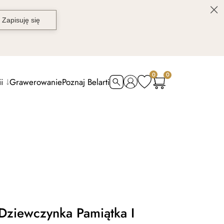
0
0
i
Grawerowanie
Poznaj Belarti
Dziewczynka Pamiątka I