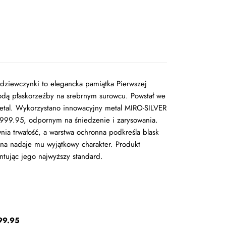
dziewczynki to elegancka pamiątka Pierwszej
odą płaskorzeźby na srebrnym surowcu. Powstał we
etal. Wykorzystano innowacyjny metal MIRO-SILVER
999.95, odpornym na śniedzenie i zarysowania.
a trwałość, a warstwa ochronna podkreśla blask
wna nadaje mu wyjątkowy charakter. Produkt
antując jego najwyższy standard.
99.95