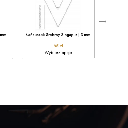
4 mm
Łańcuszek Srebrny Singapur | 3 mm
Łańcuszek S
65
zł
Wybierz opcje
W