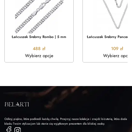
Łańcuszek Srebrny Rombo | 5 mm
Łańcuszek Srebrny Pancerka
488
zł
109
zł
Wybierz opcje
Wybierz opcje
Odkryj piękno, które podkreśli każdą chwilę. Przejrzyj nasze kolekcje i znajdź biżuterię, która doda
blasku Twoim stylizacjom lub stanie się wyjątkowym prezentem dla bliskiej osoby.