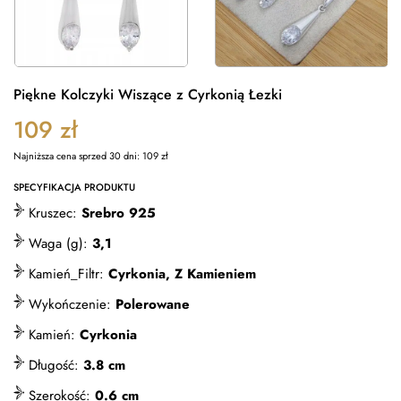
Piękne Kolczyki Wiszące z Cyrkonią Łezki
109
zł
Najniższa cena sprzed 30 dni:
109
zł
SPECYFIKACJA PRODUKTU
Kruszec:
Srebro 925
Waga (g):
3,1
Kamień_Filtr:
Cyrkonia, Z Kamieniem
Wykończenie:
Polerowane
Kamień:
Cyrkonia
Długość:
3.8 cm
Szerokość:
0.6 cm