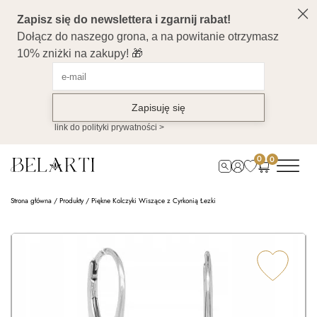
0
0
Strona główna
/
Produkty
/
Piękne Kolczyki Wiszące z Cyrkonią Łezki