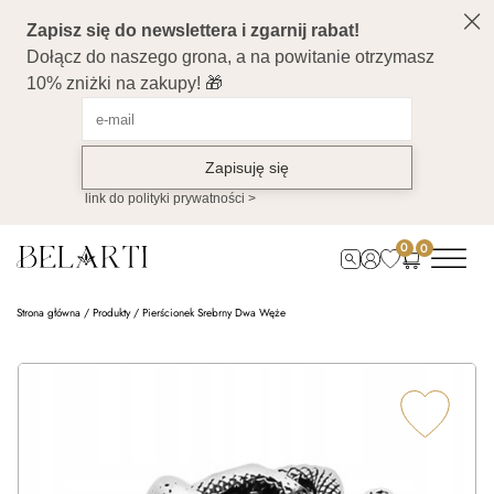
0
0
Strona główna
/
Produkty
/
Pierścionek Srebrny Dwa Węże