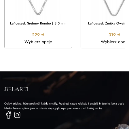
Łańcuszek Srebrny Rombo | 3.5 mm
Łańcuszek Żmijka Owalna
229
zł
319
zł
Wybierz opcje
Wybierz opcje
Odkryj piękno, które podkreśli każdą chwilę. Przejrzyj nasze kolekcje i znajdź biżuterię, która doda
blasku Twoim stylizacjom lub stanie się wyjątkowym prezentem dla bliskiej osoby.