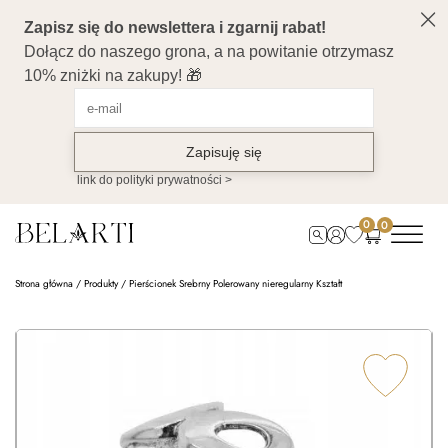
0
0
Strona główna
/
Produkty
/
Pierścionek Srebrny Polerowany nieregularny Kształt