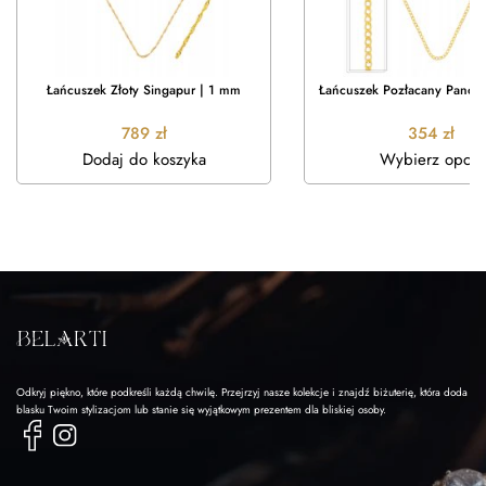
Łańcuszek Złoty Singapur | 1 mm
Łańcuszek Pozłacany Pance
789
zł
354
zł
Dodaj do koszyka
Wybierz opcje
Odkryj piękno, które podkreśli każdą chwilę. Przejrzyj nasze kolekcje i znajdź biżuterię, która doda
blasku Twoim stylizacjom lub stanie się wyjątkowym prezentem dla bliskiej osoby.