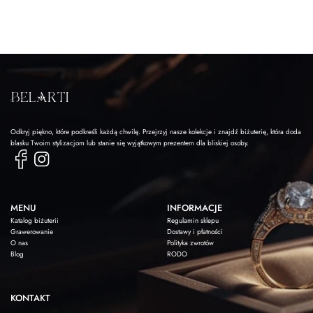
Odkryj piękno, które podkreśli każdą chwilę. Przejrzyj nasze kolekcje i znajdź biżuterię, która doda
blasku Twoim stylizacjom lub stanie się wyjątkowym prezentem dla bliskiej osoby.
MENU
INFORMACJE
Katalog biżuterii
Regulamin sklepu
Grawerowanie
Dostawy i płatności
O nas
Polityka zwrotów
Blog
RODO
KONTAKT