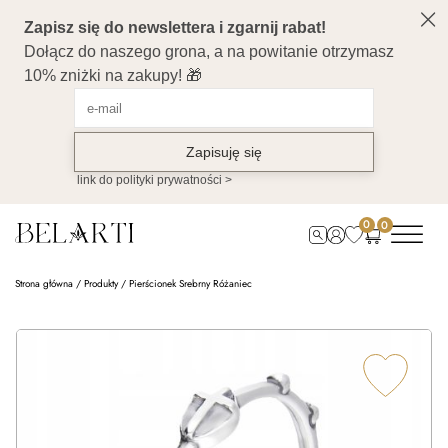
0
0
Strona główna
/
Produkty
/
Pierścionek Srebrny Różaniec