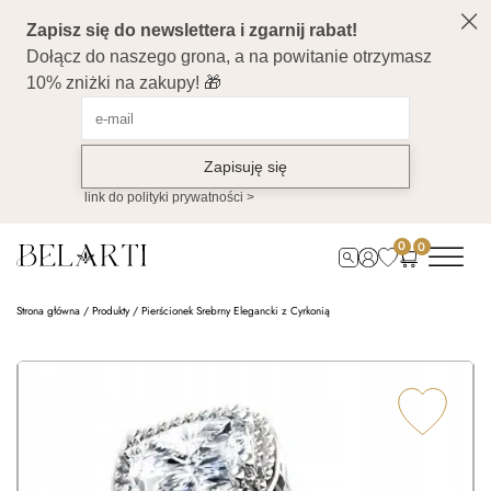
0
0
Strona główna
/
Produkty
/
Pierścionek Srebrny Elegancki z Cyrkonią