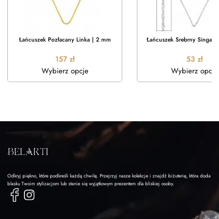
Łańcuszek Pozłacany Linka | 2 mm
Łańcuszek Srebrny Singapu
157
zł
53
zł
Wybierz opcje
Wybierz opcje
Odkryj piękno, które podkreśli każdą chwilę. Przejrzyj nasze kolekcje i znajdź biżuterię, która doda
blasku Twoim stylizacjom lub stanie się wyjątkowym prezentem dla bliskiej osoby.