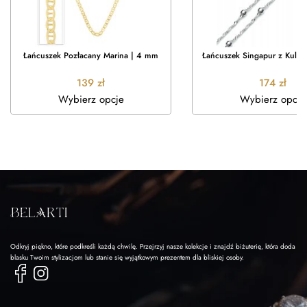
Łańcuszek Pozłacany Marina | 4 mm
Łańcuszek Singapur z Kulka
139
zł
174
zł
Wybierz opcje
Wybierz opcje
Odkryj piękno, które podkreśli każdą chwilę. Przejrzyj nasze kolekcje i znajdź biżuterię, która doda
blasku Twoim stylizacjom lub stanie się wyjątkowym prezentem dla bliskiej osoby.