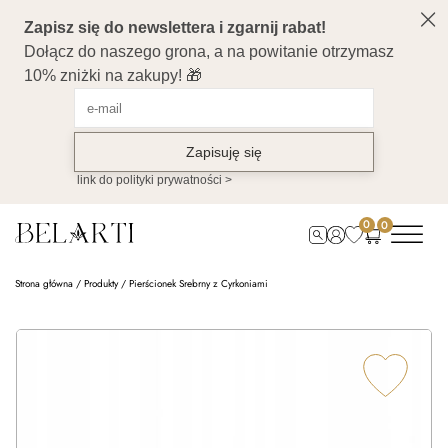
0
0
Strona główna
/
Produkty
/
Pierścionek Srebrny z Cyrkoniami