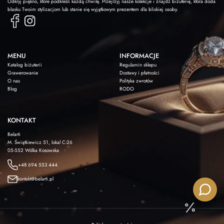
Odkryj piękno, które podkreśli każdą chwilę. Przejrzyj nasze kolekcje i znajdź biżuterię, która doda
blasku Twoim stylizacjom lub stanie się wyjątkowym prezentem dla bliskiej osoby.
MENU
INFORMACJE
Katalog biżuterii
Regulamin sklepu
Grawerowanie
Dostawy i płatności
O nas
Polityka zwrotów
Blog
RODO
KONTAKT
Belarti
M. Świątkiewicz 51, lokal C-26
05-552 Wólka Kosowska
+48 694 553 444
kontakt@belarti.pl