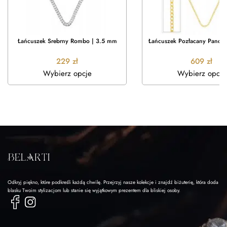
Łańcuszek Srebrny Rombo | 3.5 mm
Łańcuszek Pozłacany Pance
229
zł
609
zł
Wybierz opcje
Wybierz opcje
Odkryj piękno, które podkreśli każdą chwilę. Przejrzyj nasze kolekcje i znajdź biżuterię, która doda
blasku Twoim stylizacjom lub stanie się wyjątkowym prezentem dla bliskiej osoby.