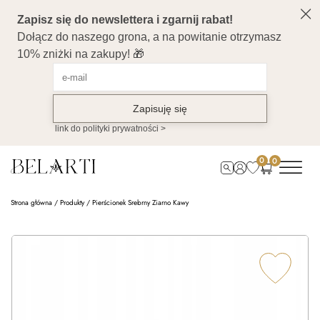
0
0
Strona główna
/
Produkty
/
Pierścionek Srebrny Ziarno Kawy