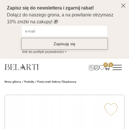
0
0
Strona główna
/
Produkty
/
Pierścionek Srebrny Oksydowany