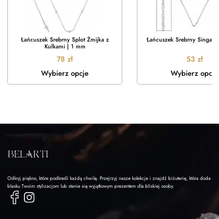
Łańcuszek Srebrny Splot Żmijka z
Łańcuszek Srebrny Singapu
Kulkami | 1 mm
78
zł
53
zł
Wybierz opcje
Wybierz opcje
Odkryj piękno, które podkreśli każdą chwilę. Przejrzyj nasze kolekcje i znajdź biżuterię, która doda
blasku Twoim stylizacjom lub stanie się wyjątkowym prezentem dla bliskiej osoby.