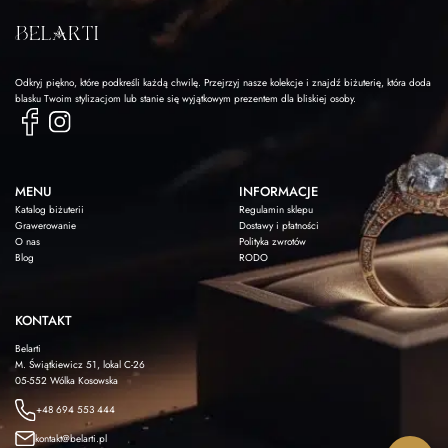
Odkryj piękno, które podkreśli każdą chwilę. Przejrzyj nasze kolekcje i znajdź biżuterię, która doda
blasku Twoim stylizacjom lub stanie się wyjątkowym prezentem dla bliskiej osoby.
MENU
INFORMACJE
Katalog biżuterii
Regulamin sklepu
Grawerowanie
Dostawy i płatności
O nas
Polityka zwrotów
Blog
RODO
KONTAKT
Belarti
M. Świątkiewicz 51, lokal C-26
05-552 Wólka Kosowska
+48 694 553 444
kontakt@belarti.pl