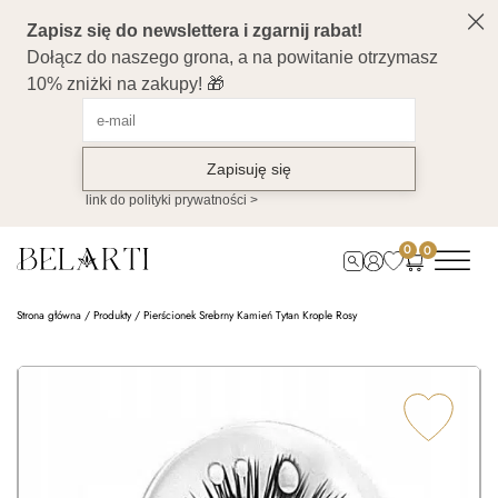
0
0
Strona główna
/
Produkty
/
Pierścionek Srebrny Kamień Tytan Krople Rosy