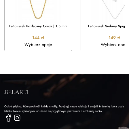
Łańcuszek Pozłacany Corda | 1.5 mm
Łańcuszek Srebrny Spiga 
144
zł
149
zł
Wybierz opcje
Wybierz opcje
Odkryj piękno, które podkreśli każdą chwilę. Przejrzyj nasze kolekcje i znajdź biżuterię, która doda
blasku Twoim stylizacjom lub stanie się wyjątkowym prezentem dla bliskiej osoby.