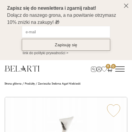
0
0
Strona główna
/
Produkty
/
Zawieszka Srebrna Agat Niebieski