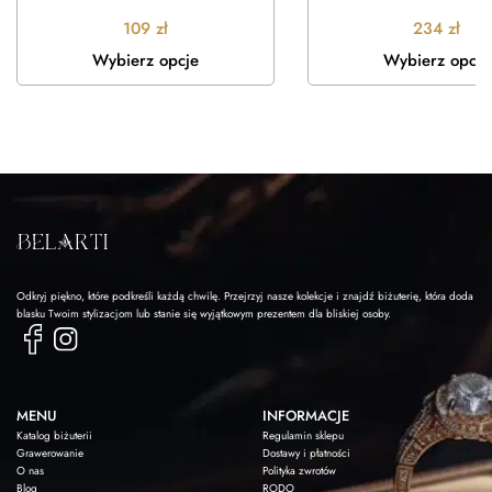
109
zł
234
zł
Wybierz opcje
Wybierz opcje
Odkryj piękno, które podkreśli każdą chwilę. Przejrzyj nasze kolekcje i znajdź biżuterię, która doda
blasku Twoim stylizacjom lub stanie się wyjątkowym prezentem dla bliskiej osoby.
MENU
INFORMACJE
Katalog biżuterii
Regulamin sklepu
Grawerowanie
Dostawy i płatności
O nas
Polityka zwrotów
Blog
RODO