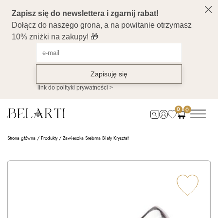
0
0
Strona główna
/
Produkty
/
Zawieszka Srebrna Biały Kryształ