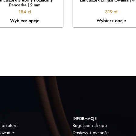
ańcuszek Srebrny Pozłacany
Łańcuszek Żmijka Owalna | 
Pancerka | 2 mm
184
zł
319
zł
Wybierz opcje
Wybierz opcje
INFORMACJE
 biżuterii
Regulamin sklepu
owanie
Dostawy i płatności