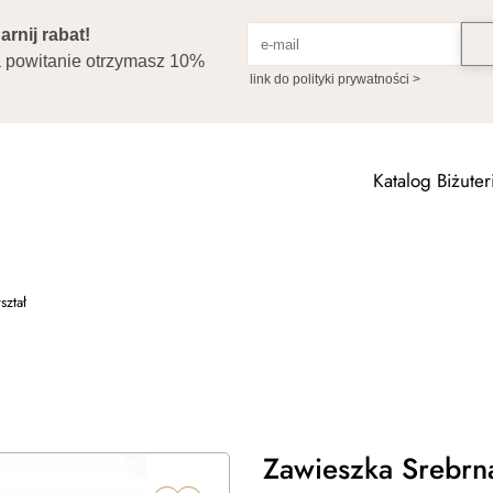
Katalog Biżuteri
ształ
Zawieszka Srebrna