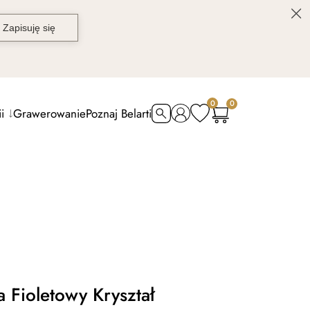
0
0
i
Grawerowanie
Poznaj Belarti
 Fioletowy Kryształ