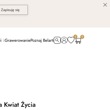
0
0
i
Grawerowanie
Poznaj Belarti
 Kwiat Życia