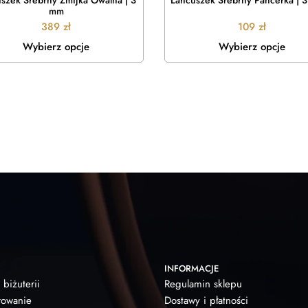
szek Srebrny Żmijka Owalna | 3
Łańcuszek Srebrny Pancerka | 
mm
389
zł
109
zł
Wybierz opcje
Wybierz opcje
INFORMACJE
 biżuterii
Regulamin sklepu
owanie
Dostawy i płatności