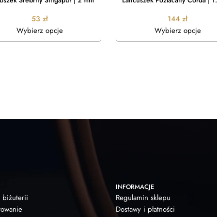
uszek Srebrny Singapur | 2 mm
Łańcuszek Pozłacany Corda | 1
53
zł
144
zł
Wybierz opcje
Wybierz opcje
INFORMACJE
 biżuterii
Regulamin sklepu
owanie
Dostawy i płatności