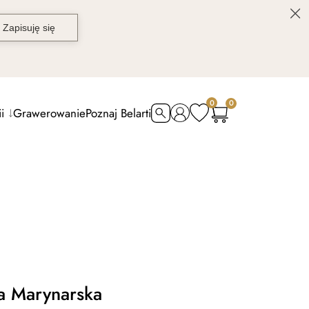
0
0
i
Grawerowanie
Poznaj Belarti
a Marynarska