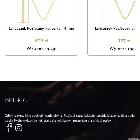
Łańcuszek Pozłacany Pancerka | 4 mm
Łańcuszek Pozłacany Link
609
zł
157
zł
Wybierz opcje
Wybierz opcje
Odkryj piękno, które podkreśli każdą chwilę. Przejrzyj nasze kolekcje i znajdź biżuterię, która doda
blasku Twoim stylizacjom lub stanie się wyjątkowym prezentem dla bliskiej osoby.