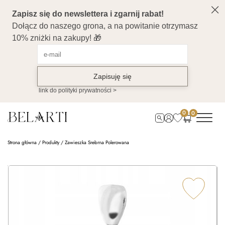
0
0
Strona główna
/
Produkty
/
Zawieszka Srebrna Polerowana