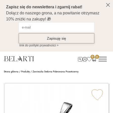
0
0
Strona główna
/
Produkty
/
Zawieszka Srebrna Polerowana Przestrzenny