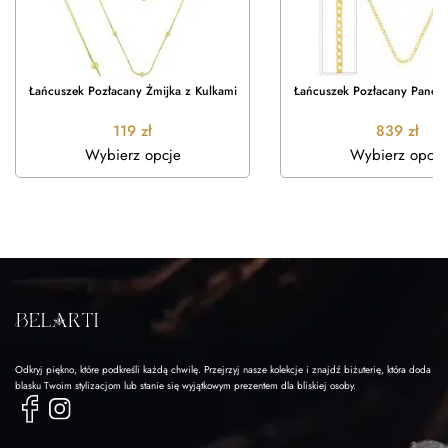
Łańcuszek Pozłacany Żmijka z Kulkami
Łańcuszek Pozłacany Pance
119
zł
839
zł
Wybierz opcje
Wybierz opcje
Odkryj piękno, które podkreśli każdą chwilę. Przejrzyj nasze kolekcje i znajdź biżuterię, która doda
blasku Twoim stylizacjom lub stanie się wyjątkowym prezentem dla bliskiej osoby.