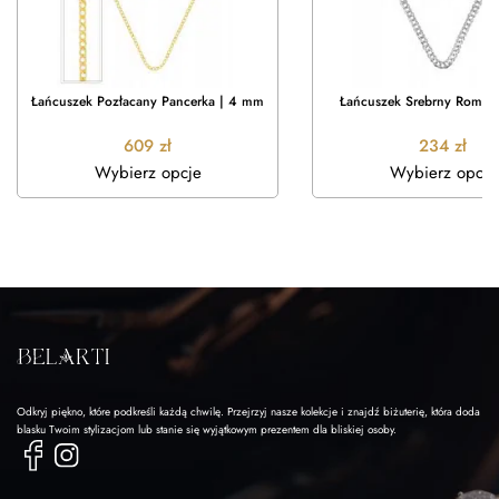
Łańcuszek Pozłacany Pancerka | 4 mm
Łańcuszek Srebrny Rombo
609
zł
234
zł
Wybierz opcje
Wybierz opcje
Odkryj piękno, które podkreśli każdą chwilę. Przejrzyj nasze kolekcje i znajdź biżuterię, która doda
blasku Twoim stylizacjom lub stanie się wyjątkowym prezentem dla bliskiej osoby.