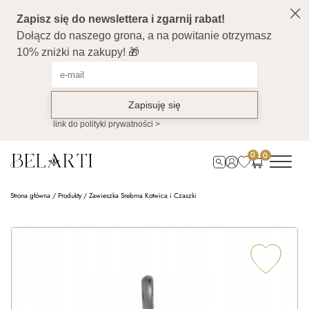
0
0
Strona główna
/
Produkty
/
Zawieszka Srebrna Kotwica i Czaszki