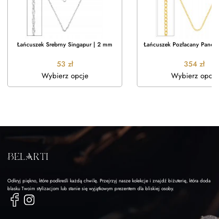
Łańcuszek Srebrny Singapur | 2 mm
Łańcuszek Pozłacany Pance
53
zł
354
zł
Wybierz opcje
Wybierz opcje
Odkryj piękno, które podkreśli każdą chwilę. Przejrzyj nasze kolekcje i znajdź biżuterię, która doda
blasku Twoim stylizacjom lub stanie się wyjątkowym prezentem dla bliskiej osoby.