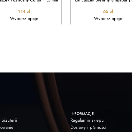
uszek Pozłacany Corda | 1.5 mm
Łańcuszek Srebrny Singapur |
144
zł
65
zł
Wybierz opcje
Wybierz opcje
INFORMACJE
 biżuterii
Regulamin sklepu
owanie
Dostawy i płatności