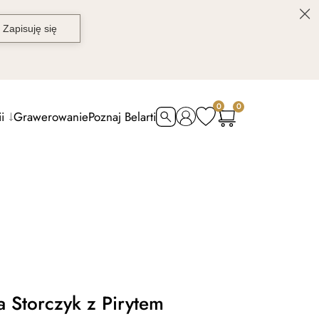
0
0
i
Grawerowanie
Poznaj Belarti
 Storczyk z Pirytem