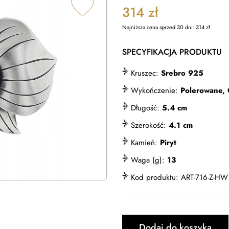
314
zł
Najniższa cena sprzed 30 dni:
314
zł
SPECYFIKACJA PRODUKTU
Kruszec:
Srebro 925
Wykończenie:
Polerowane,
Długość:
5.4 cm
Szerokość:
4.1 cm
Kamień:
Piryt
Waga (g):
13
Kod produktu:
ART-716-Z-HW
Dodaj do koszyka