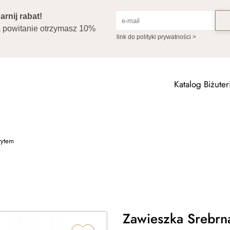
Katalog Biżuteri
rytem
Zawieszka Srebrna