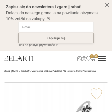
0
0
Strona główna
/
Produkty
/
Zawieszka Srebrna Puzderko Na Relikwie Mirrę Prawosławna