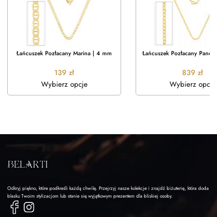
Łańcuszek Pozłacany Marina | 4 mm
Łańcuszek Pozłacany Pance
139
zł
839
zł
Wybierz opcje
Wybierz opcje
Odkryj piękno, które podkreśli każdą chwilę. Przejrzyj nasze kolekcje i znajdź biżuterię, która doda
blasku Twoim stylizacjom lub stanie się wyjątkowym prezentem dla bliskiej osoby.