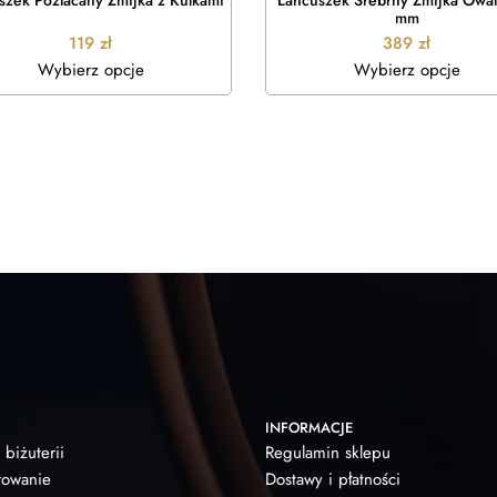
szek Pozłacany Żmijka z Kulkami
Łańcuszek Srebrny Żmijka Owal
mm
119
zł
389
zł
Wybierz opcje
Wybierz opcje
INFORMACJE
 biżuterii
Regulamin sklepu
owanie
Dostawy i płatności