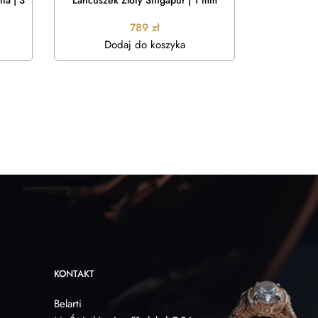
na | 3
Łańcuszek Złoty Singapur | 1 mm
Łańcuszek 
789
zł
Dodaj do koszyka
W
KONTAKT
Belarti