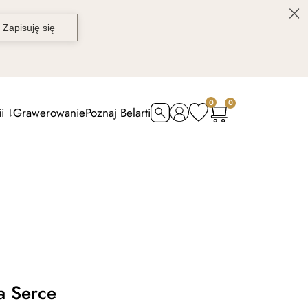
0
0
i
Grawerowanie
Poznaj Belarti
a Serce