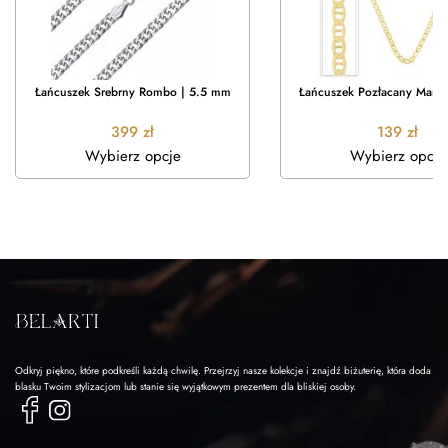
Łańcuszek Srebrny Rombo | 5.5 mm
Łańcuszek Pozłacany Mari
399
zł
139
zł
Wybierz opcje
Wybierz opcje
Odkryj piękno, które podkreśli każdą chwilę. Przejrzyj nasze kolekcje i znajdź biżuterię, która doda
blasku Twoim stylizacjom lub stanie się wyjątkowym prezentem dla bliskiej osoby.